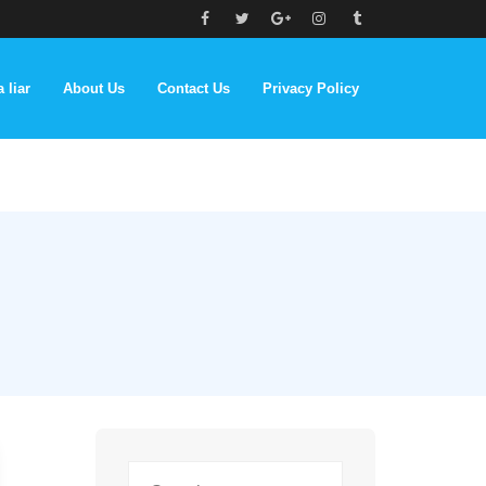
 liar
About Us
Contact Us
Privacy Policy