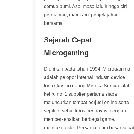
semua bumi. Asal masa lalu hingga ciri
permainan, mari kami penjelajahan
bersama!
Sejarah Cepat
Microgaming
Didirikan pada tahun 1994, Microgaming
adalah pelopor internal industri device
lunak kasino daring.Mereka Semua ialah
keliru no. 1 supplier pertama siapa
meluncurkan tempat berjudi online serta
sejak tersebut terus berinovasi dengan
memperkenalkan berbagai game,
mencakup slot. Bersama lebih besar seba