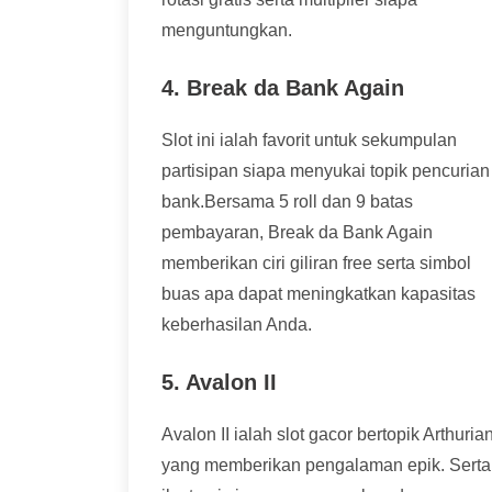
menguntungkan.
4. Break da Bank Again
Slot ini ialah favorit untuk sekumpulan
partisipan siapa menyukai topik pencurian
bank.Bersama 5 roll dan 9 batas
pembayaran, Break da Bank Again
memberikan ciri giliran free serta simbol
buas apa dapat meningkatkan kapasitas
keberhasilan Anda.
5. Avalon II
Avalon II ialah slot gacor bertopik Arthuria
yang memberikan pengalaman epik. Serta