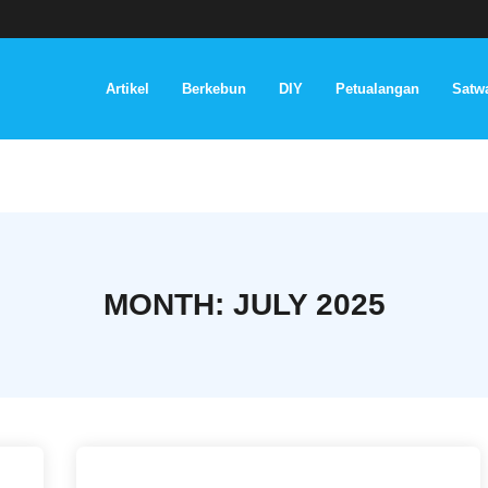
Artikel
Berkebun
DIY
Petualangan
Satwa
MONTH:
JULY 2025