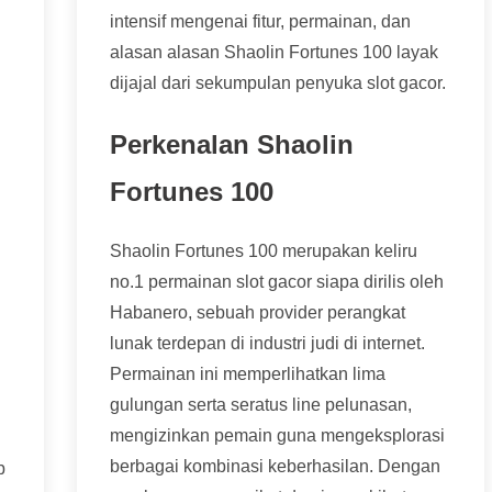
intensif mengenai fitur, permainan, dan
alasan alasan Shaolin Fortunes 100 layak
dijajal dari sekumpulan penyuka slot gacor.
Perkenalan Shaolin
Fortunes 100
Shaolin Fortunes 100 merupakan keliru
no.1 permainan slot gacor siapa dirilis oleh
Habanero, sebuah provider perangkat
lunak terdepan di industri judi di internet.
Permainan ini memperlihatkan lima
gulungan serta seratus line pelunasan,
mengizinkan pemain guna mengeksplorasi
berbagai kombinasi keberhasilan. Dengan
b