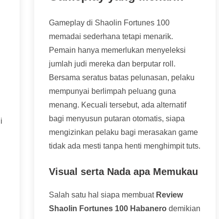
Gameplay di Shaolin Fortunes 100
memadai sederhana tetapi menarik.
Pemain hanya memerlukan menyeleksi
jumlah judi mereka dan berputar roll.
Bersama seratus batas pelunasan, pelaku
mempunyai berlimpah peluang guna
menang. Kecuali tersebut, ada alternatif
bagi menyusun putaran otomatis, siapa
i
mengizinkan pelaku bagi merasakan game
tidak ada mesti tanpa henti menghimpit tuts.
Visual serta Nada apa Memukau
Salah satu hal siapa membuat
Review
Shaolin Fortunes 100 Habanero
demikian