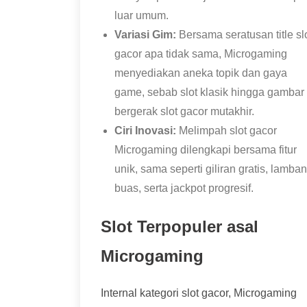
luar umum.
Variasi Gim:
Bersama seratusan title sl
gacor apa tidak sama, Microgaming
menyediakan aneka topik dan gaya
game, sebab slot klasik hingga gambar
bergerak slot gacor mutakhir.
Ciri Inovasi:
Melimpah slot gacor
Microgaming dilengkapi bersama fitur
unik, sama seperti giliran gratis, lamba
buas, serta jackpot progresif.
Slot Terpopuler asal
Microgaming
Internal kategori slot gacor, Microgaming