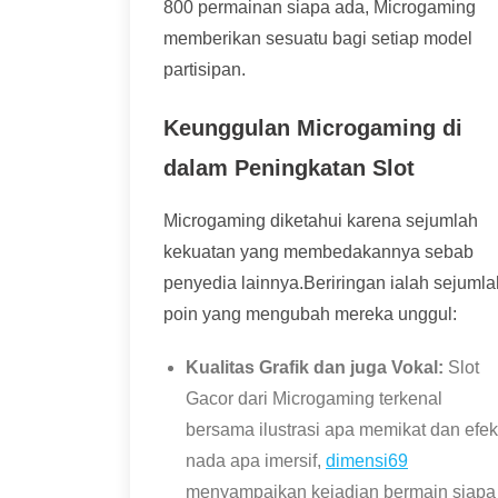
800 permainan siapa ada, Microgaming
memberikan sesuatu bagi setiap model
partisipan.
Keunggulan Microgaming di
dalam Peningkatan Slot
Microgaming diketahui karena sejumlah
kekuatan yang membedakannya sebab
penyedia lainnya.Beriringan ialah sejumla
poin yang mengubah mereka unggul:
Kualitas Grafik dan juga Vokal:
Slot
Gacor dari Microgaming terkenal
bersama ilustrasi apa memikat dan efek
nada apa imersif,
dimensi69
menyampaikan kejadian bermain siapa