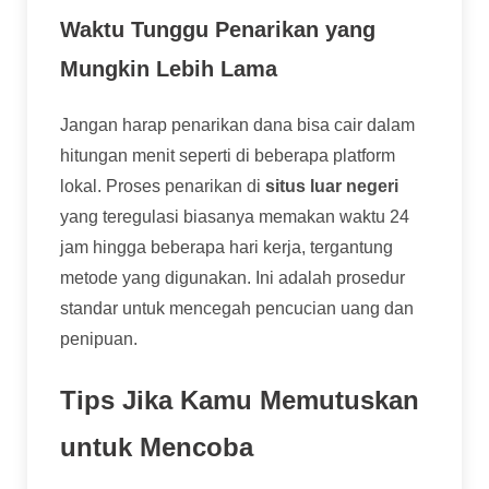
Waktu Tunggu Penarikan yang
Mungkin Lebih Lama
Jangan harap penarikan dana bisa cair dalam
hitungan menit seperti di beberapa platform
lokal. Proses penarikan di
situs luar negeri
yang teregulasi biasanya memakan waktu 24
jam hingga beberapa hari kerja, tergantung
metode yang digunakan. Ini adalah prosedur
standar untuk mencegah pencucian uang dan
penipuan.
Tips Jika Kamu Memutuskan
untuk Mencoba