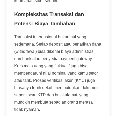
keamanan siber sendiri.
Kompleksitas Transaksi dan
Potensi Biaya Tambahan
Transaksi internasional bukan hal yang
sederhana. Setiap deposit atau penarikan dana
(withdrawal) bisa dikenai biaya administrasi
dari bank atau penyedia payment gateway.
Kurs mata uang yang fluktuatif juga bisa
mempengaruhi nilai nominal yang kamu setor
atau tarik. Proses verifikasi akun (KYC) juga
biasanya lebih detail, membutuhkan dokumen
seperti scan KTP dan bukti alamat, yang
mungkin membuat sebagian orang merasa
tidak nyaman.