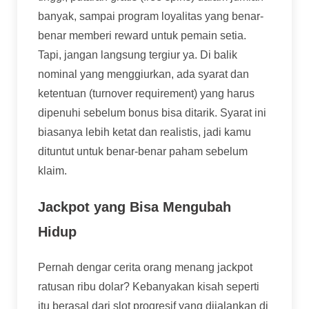
banyak, sampai program loyalitas yang benar-
benar memberi reward untuk pemain setia.
Tapi, jangan langsung tergiur ya. Di balik
nominal yang menggiurkan, ada syarat dan
ketentuan (turnover requirement) yang harus
dipenuhi sebelum bonus bisa ditarik. Syarat ini
biasanya lebih ketat dan realistis, jadi kamu
dituntut untuk benar-benar paham sebelum
klaim.
Jackpot yang Bisa Mengubah
Hidup
Pernah dengar cerita orang menang jackpot
ratusan ribu dolar? Kebanyakan kisah seperti
itu berasal dari slot progresif yang dijalankan di