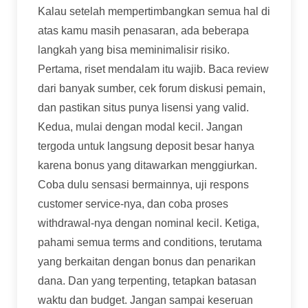
Kalau setelah mempertimbangkan semua hal di
atas kamu masih penasaran, ada beberapa
langkah yang bisa meminimalisir risiko.
Pertama, riset mendalam itu wajib. Baca review
dari banyak sumber, cek forum diskusi pemain,
dan pastikan situs punya lisensi yang valid.
Kedua, mulai dengan modal kecil. Jangan
tergoda untuk langsung deposit besar hanya
karena bonus yang ditawarkan menggiurkan.
Coba dulu sensasi bermainnya, uji respons
customer service-nya, dan coba proses
withdrawal-nya dengan nominal kecil. Ketiga,
pahami semua terms and conditions, terutama
yang berkaitan dengan bonus dan penarikan
dana. Dan yang terpenting, tetapkan batasan
waktu dan budget. Jangan sampai keseruan