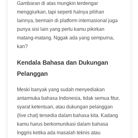
Gambaran di atas mungkin terdengar
menggiurkan, tapi seperti halnya pilihan
lainnya, bermain di platform internasional juga
punya sisi lain yang perlu kamu pikirkan
matang-matang. Nggak ada yang sempurna,
kan?
Kendala Bahasa dan Dukungan
Pelanggan
Meski banyak yang sudah menyediakan
antarmuka bahasa Indonesia, tidak semua fitur,
syarat ketentuan, atau dukungan pelanggan
(live chat) tersedia dalam bahasa kita. Kadang
kamu harus berkomunikasi dalam bahasa
Inggris ketika ada masalah teknis atau