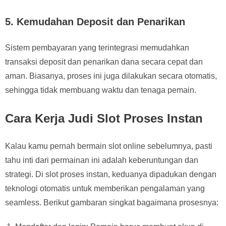
5. Kemudahan Deposit dan Penarikan
Sistem pembayaran yang terintegrasi memudahkan
transaksi deposit dan penarikan dana secara cepat dan
aman. Biasanya, proses ini juga dilakukan secara otomatis,
sehingga tidak membuang waktu dan tenaga pemain.
Cara Kerja Judi Slot Proses Instan
Kalau kamu pernah bermain slot online sebelumnya, pasti
tahu inti dari permainan ini adalah keberuntungan dan
strategi. Di slot proses instan, keduanya dipadukan dengan
teknologi otomatis untuk memberikan pengalaman yang
seamless. Berikut gambaran singkat bagaimana prosesnya: