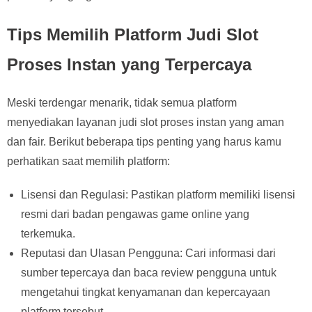
Tips Memilih Platform Judi Slot
Proses Instan yang Terpercaya
Meski terdengar menarik, tidak semua platform
menyediakan layanan judi slot proses instan yang aman
dan fair. Berikut beberapa tips penting yang harus kamu
perhatikan saat memilih platform:
Lisensi dan Regulasi: Pastikan platform memiliki lisensi
resmi dari badan pengawas game online yang
terkemuka.
Reputasi dan Ulasan Pengguna: Cari informasi dari
sumber tepercaya dan baca review pengguna untuk
mengetahui tingkat kenyamanan dan kepercayaan
platform tersebut.