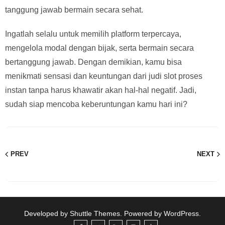
tanggung jawab bermain secara sehat.
Ingatlah selalu untuk memilih platform terpercaya,
mengelola modal dengan bijak, serta bermain secara
bertanggung jawab. Dengan demikian, kamu bisa
menikmati sensasi dan keuntungan dari judi slot proses
instan tanpa harus khawatir akan hal-hal negatif. Jadi,
sudah siap mencoba keberuntungan kamu hari ini?
PREV
NEXT
Developed by
Shuttle Themes
. Powered by
WordPress
.