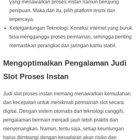
yang menawarkan proses instan namun berujung
penipuan. Maka dari itu, pilih platform resmi dan
terpercaya.
Ketergantungan Teknologi: Koneksi internet yang buruk
bisa mengganggu proses permainan, sehingga penting
memastikan perangkat dan jaringan kamu stabil.
Mengoptimalkan Pengalaman Judi
Slot Proses Instan
Judi slot proses instan memang menawarkan kemudahan
dan kecepatan untuk menikmati permainan slot secara
digital. Dengan sistem otomatis dan teknologi canggih,
pengalaman bermain menjadi jauh lebih praktis dan
menyenangkan. Namun, tentu saja, setiap keuntungan
harus diimbangi dengan kesadaran akan risiko dan