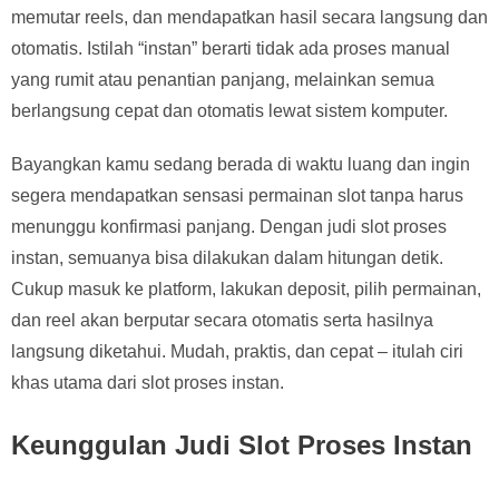
memutar reels, dan mendapatkan hasil secara langsung dan
otomatis. Istilah “instan” berarti tidak ada proses manual
yang rumit atau penantian panjang, melainkan semua
berlangsung cepat dan otomatis lewat sistem komputer.
Bayangkan kamu sedang berada di waktu luang dan ingin
segera mendapatkan sensasi permainan slot tanpa harus
menunggu konfirmasi panjang. Dengan judi slot proses
instan, semuanya bisa dilakukan dalam hitungan detik.
Cukup masuk ke platform, lakukan deposit, pilih permainan,
dan reel akan berputar secara otomatis serta hasilnya
langsung diketahui. Mudah, praktis, dan cepat – itulah ciri
khas utama dari slot proses instan.
Keunggulan Judi Slot Proses Instan