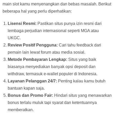
main slot kamu menyenangkan dan bebas masalah. Berikut
beberapa hal yang perlu diperhatikan:
Lisensi Resmi:
Pastikan situs punya izin resmi dari
lembaga perjudian internasional seperti MGA atau
UKGC.
Review Positif Pengguna:
Cari tahu feedback dari
pemain lain lewat forum atau media sosial.
Metode Pembayaran Lengkap:
Situs yang baik
biasanya menyediakan banyak opsi deposit dan
withdraw, termasuk e-wallet populer di Indonesia.
Layanan Pelanggan 24/7:
Penting kalau kamu butuh
bantuan kapan saja.
Bonus dan Promo Fair:
Hindari situs yang menawarkan
bonus terlalu muluk tapi syarat dan ketentuannya
memberatkan.