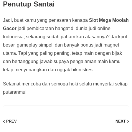
Penutup Santai
Jadi, buat kamu yang penasaran kenapa
Slot Mega Moolah
Gacor
jadi pembicaraan hangat di dunia judi online
Indonesia, sekarang sudah paham kan alasannya? Jackpot
besar, gameplay simpel, dan banyak bonus jadi magnet
utama. Tapi yang paling penting, tetap main dengan bijak
dan bertanggung jawab supaya pengalaman main kamu
tetap menyenangkan dan nggak bikin stres.
Selamat mencoba dan semoga hoki selalu menyertai setiap
putaranmu!
PREV
NEXT