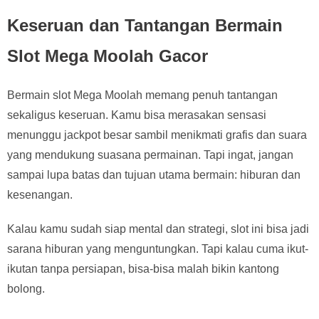
Keseruan dan Tantangan Bermain
Slot Mega Moolah Gacor
Bermain slot Mega Moolah memang penuh tantangan
sekaligus keseruan. Kamu bisa merasakan sensasi
menunggu jackpot besar sambil menikmati grafis dan suara
yang mendukung suasana permainan. Tapi ingat, jangan
sampai lupa batas dan tujuan utama bermain: hiburan dan
kesenangan.
Kalau kamu sudah siap mental dan strategi, slot ini bisa jadi
sarana hiburan yang menguntungkan. Tapi kalau cuma ikut-
ikutan tanpa persiapan, bisa-bisa malah bikin kantong
bolong.