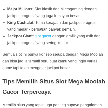
Major Millions:
Slot klasik dari Microgaming dengan
jackpot progresif yang juga lumayan besar.
King Cashalot:
Tema kerajaan dan jackpot progresif
yang menarik perhatian banyak pemain.
Jackpot Giant:
slot gacor
dengan grafik yang asik dan
jackpot progresif yang sering keluar.
Semua slot ini punya konsep serupa dengan Mega Moolah
dan bisa jadi alternatif seru buat kamu yang ingin variasi
game tapi tetap mengejar jackpot besar.
Tips Memilih Situs Slot Mega Moolah
Gacor Terpercaya
Memilih situs yang tepat juga penting supaya pengalaman