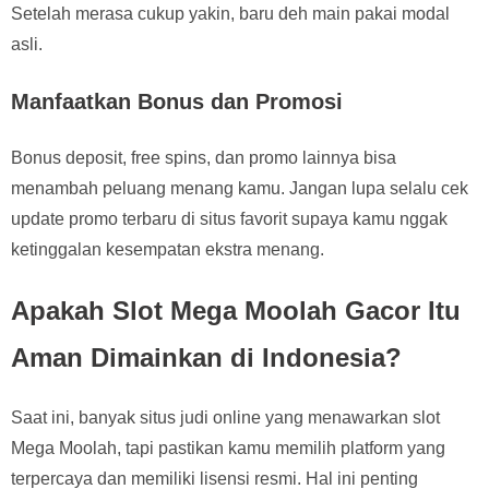
Setelah merasa cukup yakin, baru deh main pakai modal
asli.
Manfaatkan Bonus dan Promosi
Bonus deposit, free spins, dan promo lainnya bisa
menambah peluang menang kamu. Jangan lupa selalu cek
update promo terbaru di situs favorit supaya kamu nggak
ketinggalan kesempatan ekstra menang.
Apakah Slot Mega Moolah Gacor Itu
Aman Dimainkan di Indonesia?
Saat ini, banyak situs judi online yang menawarkan slot
Mega Moolah, tapi pastikan kamu memilih platform yang
terpercaya dan memiliki lisensi resmi. Hal ini penting