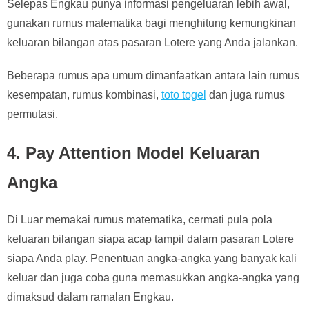
Selepas Engkau punya informasi pengeluaran lebih awal,
gunakan rumus matematika bagi menghitung kemungkinan
keluaran bilangan atas pasaran Lotere yang Anda jalankan.
Beberapa rumus apa umum dimanfaatkan antara lain rumus
kesempatan, rumus kombinasi,
toto togel
dan juga rumus
permutasi.
4. Pay Attention Model Keluaran
Angka
Di Luar memakai rumus matematika, cermati pula pola
keluaran bilangan siapa acap tampil dalam pasaran Lotere
siapa Anda play. Penentuan angka-angka yang banyak kali
keluar dan juga coba guna memasukkan angka-angka yang
dimaksud dalam ramalan Engkau.