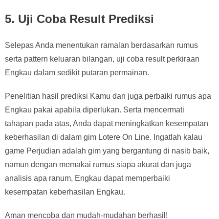
5. Uji Coba Result Prediksi
Selepas Anda menentukan ramalan berdasarkan rumus
serta pattern keluaran bilangan, uji coba result perkiraan
Engkau dalam sedikit putaran permainan.
Penelitian hasil prediksi Kamu dan juga perbaiki rumus apa
Engkau pakai apabila diperlukan. Serta mencermati
tahapan pada atas, Anda dapat meningkatkan kesempatan
keberhasilan di dalam gim Lotere On Line. Ingatlah kalau
game Perjudian adalah gim yang bergantung di nasib baik,
namun dengan memakai rumus siapa akurat dan juga
analisis apa ranum, Engkau dapat memperbaiki
kesempatan keberhasilan Engkau.
Aman mencoba dan mudah-mudahan berhasil!