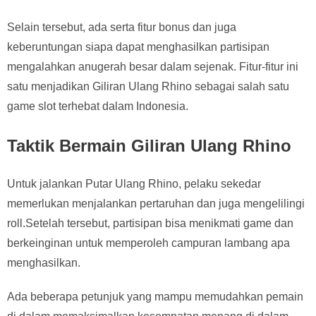
Selain tersebut, ada serta fitur bonus dan juga
keberuntungan siapa dapat menghasilkan partisipan
mengalahkan anugerah besar dalam sejenak. Fitur-fitur ini
satu menjadikan Giliran Ulang Rhino sebagai salah satu
game slot terhebat dalam Indonesia.
Taktik Bermain Giliran Ulang Rhino
Untuk jalankan Putar Ulang Rhino, pelaku sekedar
memerlukan menjalankan pertaruhan dan juga mengelilingi
roll.Setelah tersebut, partisipan bisa menikmati game dan
berkeinginan untuk memperoleh campuran lambang apa
menghasilkan.
Ada beberapa petunjuk yang mampu memudahkan pemain