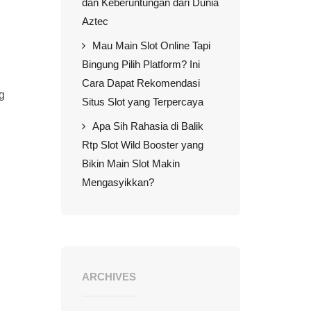
dan Keberuntungan dari Dunia
Aztec
Mau Main Slot Online Tapi
Bingung Pilih Platform? Ini
Cara Dapat Rekomendasi
g
Situs Slot yang Terpercaya
Apa Sih Rahasia di Balik
Rtp Slot Wild Booster yang
Bikin Main Slot Makin
Mengasyikkan?
ARCHIVES