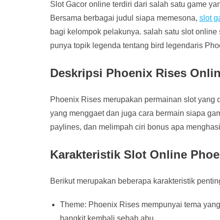
Slot Gacor online terdiri dari salah satu game 
Bersama berbagai judul siapa memesona,
slot g
bagi kelompok pelakunya. salah satu slot online
punya topik legenda tentang bird legendaris Pho
Deskripsi Phoenix Rises Onlin
Phoenix Rises merupakan permainan slot yang 
yang menggaet dan juga cara bermain siapa gam
paylines, dan melimpah ciri bonus apa menghasi
Karakteristik Slot Online Pho
Berikut merupakan beberapa karakteristik penting
Theme: Phoenix Rises mempunyai tema yang 
bangkit kembali sebab abu.