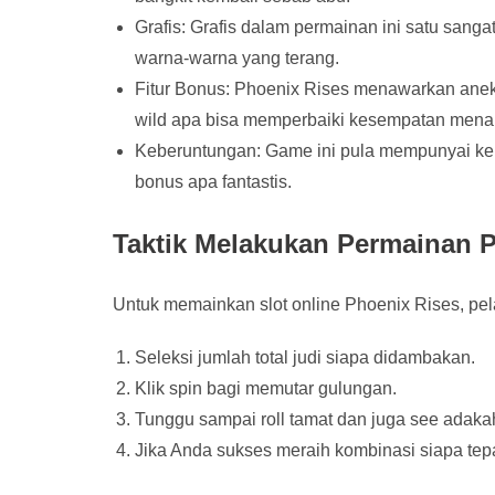
Grafis: Grafis dalam permainan ini satu sang
warna-warna yang terang.
Fitur Bonus: Phoenix Rises menawarkan aneka c
wild apa bisa memperbaiki kesempatan mena
Keberuntungan: Game ini pula mempunyai k
bonus apa fantastis.
Taktik Melakukan Permainan P
Untuk memainkan slot online Phoenix Rises, pel
Seleksi jumlah total judi siapa didambakan.
Klik spin bagi memutar gulungan.
Tunggu sampai roll tamat dan juga see adak
Jika Anda sukses meraih kombinasi siapa te