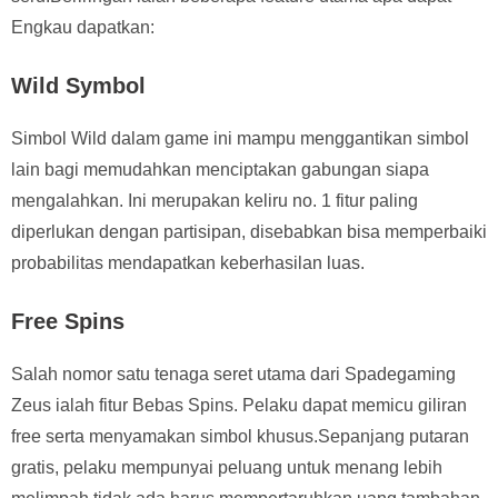
Engkau dapatkan:
Wild Symbol
Simbol Wild dalam game ini mampu menggantikan simbol
lain bagi memudahkan menciptakan gabungan siapa
mengalahkan. Ini merupakan keliru no. 1 fitur paling
diperlukan dengan partisipan, disebabkan bisa memperbaiki
probabilitas mendapatkan keberhasilan luas.
Free Spins
Salah nomor satu tenaga seret utama dari Spadegaming
Zeus ialah fitur Bebas Spins. Pelaku dapat memicu giliran
free serta menyamakan simbol khusus.Sepanjang putaran
gratis, pelaku mempunyai peluang untuk menang lebih