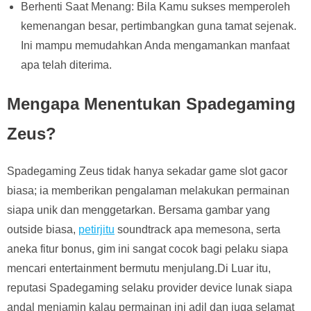
Berhenti Saat Menang: Bila Kamu sukses memperoleh
kemenangan besar, pertimbangkan guna tamat sejenak.
Ini mampu memudahkan Anda mengamankan manfaat
apa telah diterima.
Mengapa Menentukan Spadegaming
Zeus?
Spadegaming Zeus tidak hanya sekadar game slot gacor
biasa; ia memberikan pengalaman melakukan permainan
siapa unik dan menggetarkan. Bersama gambar yang
outside biasa,
petirjitu
soundtrack apa memesona, serta
aneka fitur bonus, gim ini sangat cocok bagi pelaku siapa
mencari entertainment bermutu menjulang.Di Luar itu,
reputasi Spadegaming selaku provider device lunak siapa
andal menjamin kalau permainan ini adil dan juga selamat