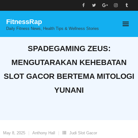
Skip
to
FitnessRap
content
Daily Fitness News, Health Tips & Wellness Stories
SPADEGAMING ZEUS:
MENGUTARAKAN KEHEBATAN
SLOT GACOR BERTEMA MITOLOGI
YUNANI
May 8, 2025
Anthony Hall
Judi Slot Gacor