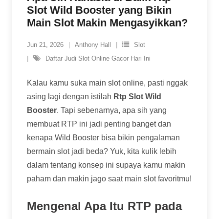
Slot Wild Booster yang Bikin
Main Slot Makin Mengasyikkan?
Jun 21, 2026
Anthony Hall
Slot
Daftar Judi Slot Online Gacor Hari Ini
Kalau kamu suka main slot online, pasti nggak
asing lagi dengan istilah
Rtp Slot Wild
Booster
. Tapi sebenarnya, apa sih yang
membuat RTP ini jadi penting banget dan
kenapa Wild Booster bisa bikin pengalaman
bermain slot jadi beda? Yuk, kita kulik lebih
dalam tentang konsep ini supaya kamu makin
paham dan makin jago saat main slot favoritmu!
Mengenal Apa Itu RTP pada