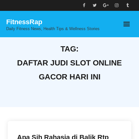
Skip
to
FitnessRap
content
Daily Fitness News, Health Tips & Wellness Stories
TAG:
DAFTAR JUDI SLOT ONLINE
GACOR HARI INI
Apa Sih Rahasia di Balik Rtp