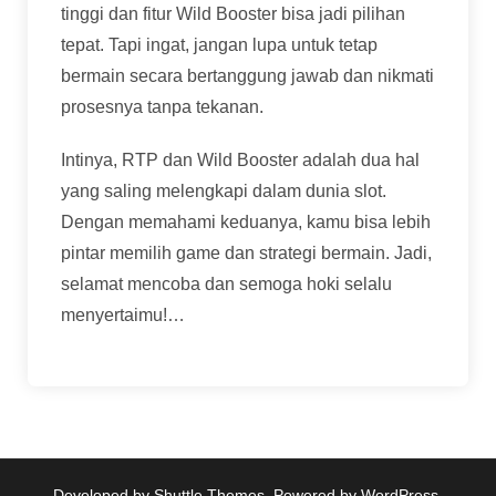
tinggi dan fitur Wild Booster bisa jadi pilihan
tepat. Tapi ingat, jangan lupa untuk tetap
bermain secara bertanggung jawab dan nikmati
prosesnya tanpa tekanan.
Intinya, RTP dan Wild Booster adalah dua hal
yang saling melengkapi dalam dunia slot.
Dengan memahami keduanya, kamu bisa lebih
pintar memilih game dan strategi bermain. Jadi,
selamat mencoba dan semoga hoki selalu
menyertaimu!…
Developed by
Shuttle Themes
. Powered by
WordPress
.