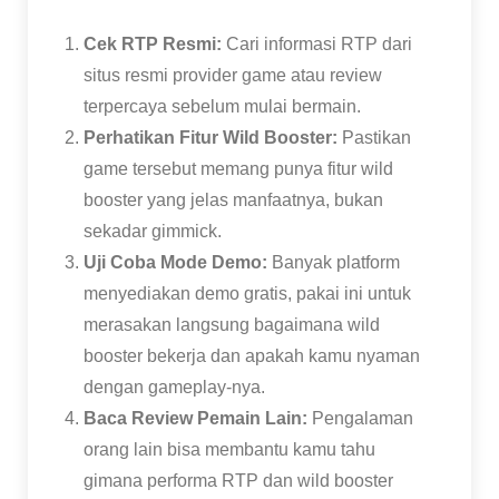
Cek RTP Resmi:
Cari informasi RTP dari
situs resmi provider game atau review
terpercaya sebelum mulai bermain.
Perhatikan Fitur Wild Booster:
Pastikan
game tersebut memang punya fitur wild
booster yang jelas manfaatnya, bukan
sekadar gimmick.
Uji Coba Mode Demo:
Banyak platform
menyediakan demo gratis, pakai ini untuk
merasakan langsung bagaimana wild
booster bekerja dan apakah kamu nyaman
dengan gameplay-nya.
Baca Review Pemain Lain:
Pengalaman
orang lain bisa membantu kamu tahu
gimana performa RTP dan wild booster