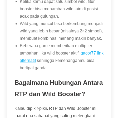
Ketika kamu dapat satu simbol wild, fitur
booster bisa menambah wild lain di posisi
acak pada gulungan.
Wild yang muncul bisa berkembang menjadi
wild yang lebih besar (misalnya 2×2 simbol),
membuat kombinasi menang makin banyak.
Beberapa game memberikan multiplier
tambahan jika wild booster aktif,
gacor77 link
alternatif
sehingga kemenanganmu bisa
berlipat ganda.
Bagaimana Hubungan Antara
RTP dan Wild Booster?
Kalau dipikir-pikir, RTP dan Wild Booster ini
ibarat dua sahabat yang saling melengkapi.