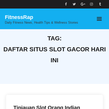
Skip
to
FitnessRap
content
Daily Fitness News, Health Tips & Wellness Stories
TAG:
DAFTAR SITUS SLOT GACOR HARI
INI
Tinjauan Slot Orang Indian