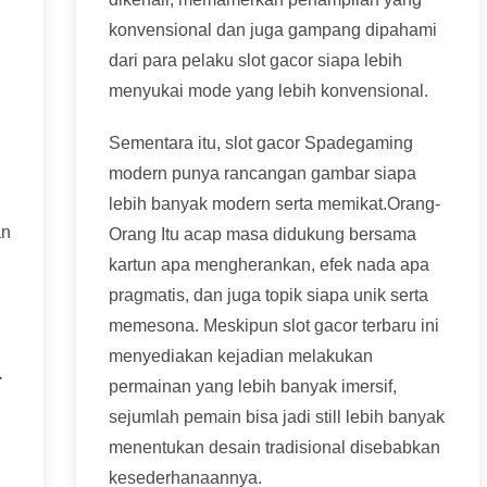
konvensional dan juga gampang dipahami
dari para pelaku slot gacor siapa lebih
menyukai mode yang lebih konvensional.
Sementara itu, slot gacor Spadegaming
modern punya rancangan gambar siapa
lebih banyak modern serta memikat.Orang-
an
Orang Itu acap masa didukung bersama
kartun apa mengherankan, efek nada apa
pragmatis, dan juga topik siapa unik serta
memesona. Meskipun slot gacor terbaru ini
menyediakan kejadian melakukan
a
permainan yang lebih banyak imersif,
sejumlah pemain bisa jadi still lebih banyak
menentukan desain tradisional disebabkan
kesederhanaannya.