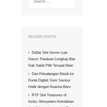
RECENT POSTS
Daftar Slot Server Luar
Gacor: Panduan Lengkap Biar
Gak Salah Pilih Tempat Main
Dari Petualangan Klasik ke
Dunia Digital: Gem Saviour
Hadir dengan Nuansa Baru
RTP Slot Treasures of
Aztec: Menyelami Keindahan