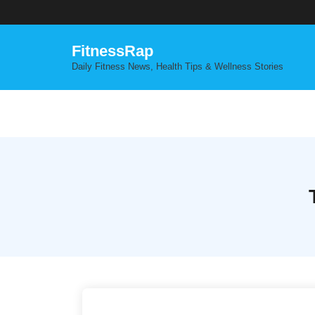
Skip
to
content
FitnessRap
Daily Fitness News, Health Tips & Wellness Stories