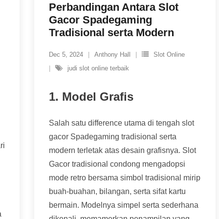
Perbandingan Antara Slot
Gacor Spadegaming
Tradisional serta Modern
Dec 5, 2024
Anthony Hall
Slot Online
judi slot online terbaik
1. Model Grafis
Salah satu difference utama di tengah slot
gacor Spadegaming tradisional serta
ri
modern terletak atas desain grafisnya. Slot
Gacor tradisional condong mengadopsi
mode retro bersama simbol tradisional mirip
buah-buahan, bilangan, serta sifat kartu
bermain. Modelnya simpel serta sederhana
a
dikenali, memamerkan penampilan yang