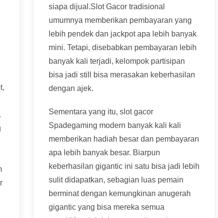
siapa dijual.Slot Gacor tradisional
umumnya memberikan pembayaran yang
lebih pendek dan jackpot apa lebih banyak
mini. Tetapi, disebabkan pembayaran lebih
banyak kali terjadi, kelompok partisipan
bisa jadi still bisa merasakan keberhasilan
t,
dengan ajek.
Sementara yang itu, slot gacor
.
Spadegaming modern banyak kali kali
g
memberikan hadiah besar dan pembayaran
apa lebih banyak besar. Biarpun
keberhasilan gigantic ini satu bisa jadi lebih
m
sulit didapatkan, sebagian luas pemain
r
berminat dengan kemungkinan anugerah
gigantic yang bisa mereka semua