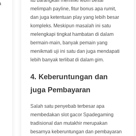
Itu barangkali memiliki lebih besar
a
melimpah payline, fitur bonus apa rumit,
dan juga ketentuan play yang lebih besar
kompleks. Meskipun masalah ini satu
melengkapi tingkat hambatan di dalam
bermain-main, banyak pemain yang
h
menikmati uji ini satu dan juga mendapati
lebih banyak terlibat di dalam gim.
4. Keberuntungan dan
juga Pembayaran
Salah satu penyebab terbesar apa
membedakan slot gacor Spadegaming
tradisional dan mutakhir merupakan
besarnya keberuntungan dan pembayaran