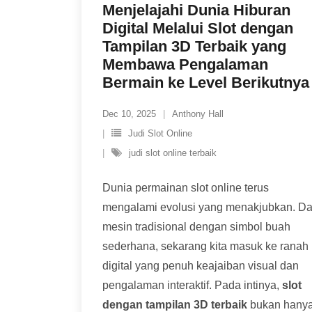
Menjelajahi Dunia Hiburan
Digital Melalui Slot dengan
Tampilan 3D Terbaik yang
Membawa Pengalaman
Bermain ke Level Berikutnya
Dec 10, 2025
Anthony Hall
Judi Slot Online
judi slot online terbaik
Dunia permainan slot online terus
mengalami evolusi yang menakjubkan. Da
mesin tradisional dengan simbol buah
sederhana, sekarang kita masuk ke ranah
digital yang penuh keajaiban visual dan
pengalaman interaktif. Pada intinya,
slot
dengan tampilan 3D terbaik
bukan hany