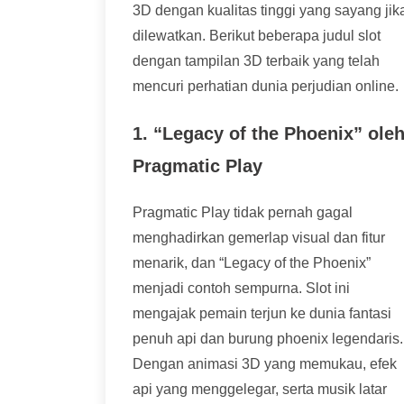
3D dengan kualitas tinggi yang sayang jik
dilewatkan. Berikut beberapa judul slot
dengan tampilan 3D terbaik yang telah
mencuri perhatian dunia perjudian online.
1. “Legacy of the Phoenix” ole
Pragmatic Play
Pragmatic Play tidak pernah gagal
menghadirkan gemerlap visual dan fitur
menarik, dan “Legacy of the Phoenix”
menjadi contoh sempurna. Slot ini
mengajak pemain terjun ke dunia fantasi
penuh api dan burung phoenix legendaris.
Dengan animasi 3D yang memukau, efek
api yang menggelegar, serta musik latar