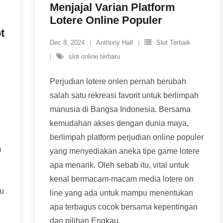
Menjajal Varian Platform
Lotere Online Populer
t
Dec 8, 2024
Anthony Hall
Slot Terbaik
slot online terbaru
Perjudian lotere onlen pernah berubah
salah satu rekreasi favorit untuk berlimpah
manusia di Bangsa Indonesia. Bersama
kemudahan akses dengan dunia maya,
berlimpah platform perjudian online populer
m
yang menyediakan aneka tipe game lotere
apa menarik. Oleh sebab itu, vital untuk
kenal bermacam-macam media lotere on
au
line yang ada untuk mampu menentukan
apa terbagus cocok bersama kepentingan
dan pilihan Engkau.