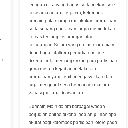
Dengan citra yang bagus serta mekanisme
keselamatan apa terjamin, kelompok
pemain pula mampu melakukan permainan
serta senang dan aman tanpa memerlukan
cemas tentang kecurangan atau
a
kecurangan.Selain yang itu, bermain-main
di berbagai platform perjudian on line
di
dikenal pula memungkinkan para partisipan
guna meraih kejadian melakukan
permainan yang lebih mengasyikkan dan
g
juga menggaet serta bermacam-macam
variasi judi apa ditawarkan.
Bermain-Main dalam berbagai wadah
perjudian online dikenal adalah pilihan apa
n
akurat bagi kelompok partisipan lotere pada