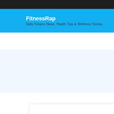
Skip
to
content
FitnessRap
Daily Fitness News, Health Tips & Wellness Stories