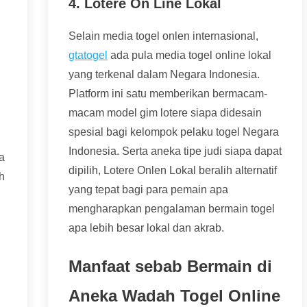
4. Lotere On Line Lokal
Selain media togel onlen internasional,
gtatogel
ada pula media togel online lokal
yang terkenal dalam Negara Indonesia.
Platform ini satu memberikan bermacam-
macam model gim lotere siapa didesain
spesial bagi kelompok pelaku togel Negara
Indonesia. Serta aneka tipe judi siapa dapat
a
dipilih, Lotere Onlen Lokal beralih alternatif
h
yang tepat bagi para pemain apa
mengharapkan pengalaman bermain togel
apa lebih besar lokal dan akrab.
Manfaat sebab Bermain di
Aneka Wadah Togel Online