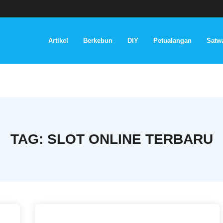
Artikel
Berkebun
DIY
Petualangan
Satwa
TAG:
SLOT ONLINE TERBARU