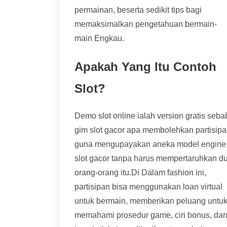
permainan, beserta sedikit tips bagi
memaksimalkan pengetahuan bermain-
main Engkau.
Apakah Yang Itu Contoh
Slot?
Demo slot online ialah version gratis seba
gim slot gacor apa membolehkan partisip
guna mengupayakan aneka model engine
slot gacor tanpa harus mempertaruhkan du
orang-orang itu.Di Dalam fashion ini,
partisipan bisa menggunakan loan virtual
untuk bermain, memberikan peluang untu
memahami prosedur game, ciri bonus, da