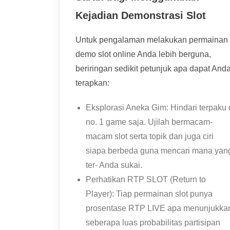
Kejadian Demonstrasi Slot
Untuk pengalaman melakukan permainan
demo slot online Anda lebih berguna,
beriringan sedikit petunjuk apa dapat And
terapkan:
Eksplorasi Aneka Gim: Hindari terpaku 
no. 1 game saja. Ujilah bermacam-
macam slot serta topik dan juga ciri
siapa berbeda guna mencari mana yan
ter- Anda sukai.
Perhatikan RTP SLOT (Return to
Player): Tiap permainan slot punya
prosentase RTP LIVE apa menunjukka
seberapa luas probabilitas partisipan