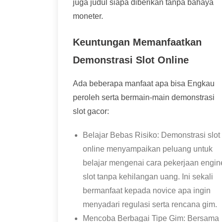
juga judul siapa diberikan tanpa bahaya
moneter.
Keuntungan Memanfaatkan
Demonstrasi Slot Online
Ada beberapa manfaat apa bisa Engkau
peroleh serta bermain-main demonstrasi
slot gacor:
Belajar Bebas Risiko: Demonstrasi slot
online menyampaikan peluang untuk
belajar mengenai cara pekerjaan engin
slot tanpa kehilangan uang. Ini sekali
bermanfaat kepada novice apa ingin
menyadari regulasi serta rencana gim.
Mencoba Berbagai Tipe Gim: Bersama