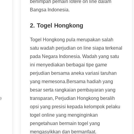
berlimpah pemain lotere on line dalam
Bangsa Indonesia.
2. Togel Hongkong
Togel Hongkong pula merupakan salah
satu wadah perjudian on line siapa terkenal
pada Negara Indonesia. Wadah yang satu
ini menyediakan berbagai tipe game
perjudian bersama aneka variasi taruhan
yang memesona.Bersama hadiah yang
besar serta rangkaian pembayaran yang
e
transparan, Perjudian Hongkong beralih
opsi yang presisi kepada kelompok pelaku
togel online yang menginginkan
pengetahuan bermain togel yang
mengasyikkan dan bermanfaat.