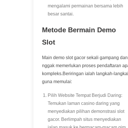
mengalami permainan bersama lebih
besar santai.
Metode Bermain Demo
Slot
Main demo slot gacor sekali gampang dan
nggak memerlukan proses pendaftaran ap
kompleks.Beriringan ialah langkah-langka
guna memulai:
Pilih Website Tempat Berjudi Daring:
Temukan laman casino daring yang
menyediakan pilihan demonstrasi slot
gacor. Berlimpah situs menyediakan
jalan masuk ke bermacam-macam gim