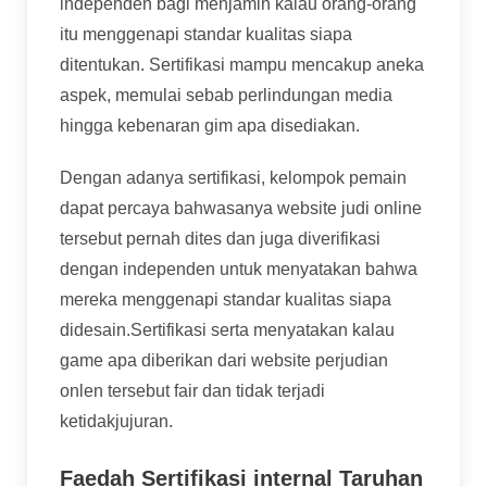
independen bagi menjamin kalau orang-orang
itu menggenapi standar kualitas siapa
ditentukan. Sertifikasi mampu mencakup aneka
aspek, memulai sebab perlindungan media
hingga kebenaran gim apa disediakan.
Dengan adanya sertifikasi, kelompok pemain
dapat percaya bahwasanya website judi online
tersebut pernah dites dan juga diverifikasi
dengan independen untuk menyatakan bahwa
mereka menggenapi standar kualitas siapa
didesain.Sertifikasi serta menyatakan kalau
game apa diberikan dari website perjudian
onlen tersebut fair dan tidak terjadi
ketidakjujuran.
Faedah Sertifikasi internal Taruhan