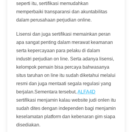
seperti itu, sertifikasi memudahkan
memperbaiki transparansi dan akuntabilitas
dalam perusahaan perjudian online.
Lisensi dan juga sertifikasi memainkan peran
apa sangat penting dalam merawat keamanan
serta kepercayaan para pelaku di dalam
industri perjudian on line. Serta adanya lisensi,
kelompok pemain bisa percaya bahwasanya
situs taruhan on line itu sudah diketahui melalui
resmi dan juga mentaati segala regulasi yang
berjalan.Sementara tersebut,
ALFA4D
sertifikasi menjamin kalau website judi onlen itu
sudah dites dengan independen bagi menjamin
keselamatan platform dan kebenaran gim siapa
disediakan.