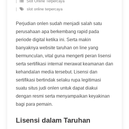
Slot Online Terpercaya
slot online terpercaya
Perjudian onlen sudah menjadi salah satu
perusahaan apa berkembang rapid pada
periode digital ketika ini. Serta makin
banyaknya website taruhan on line yang
bermunculan, vital guna mengerti peran lisensi
serta sertifikasi internal merawat keamanan dan
kehandalan media tersebut. Lisensi dan
sertifikasi bertindak selaku rupa legitimasi
suatu situs judi onlen untuk dapat diakui
dengan resmi serta menyampaikan keyakinan
bagi para pemain.
Lisensi dalam Taruhan