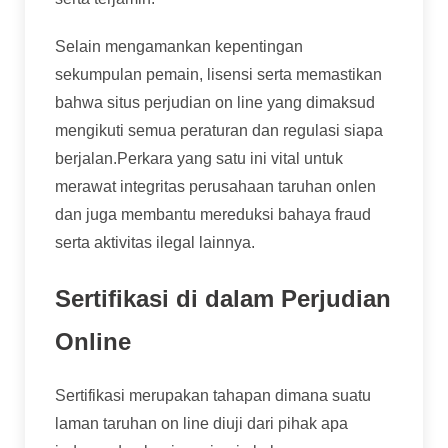
Selain mengamankan kepentingan
sekumpulan pemain, lisensi serta memastikan
bahwa situs perjudian on line yang dimaksud
mengikuti semua peraturan dan regulasi siapa
berjalan.Perkara yang satu ini vital untuk
merawat integritas perusahaan taruhan onlen
dan juga membantu mereduksi bahaya fraud
serta aktivitas ilegal lainnya.
Sertifikasi di dalam Perjudian
Online
Sertifikasi merupakan tahapan dimana suatu
laman taruhan on line diuji dari pihak apa