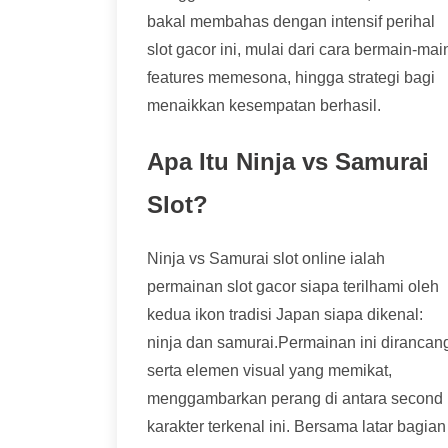
bakal membahas dengan intensif perihal
slot gacor ini, mulai dari cara bermain-mai
features memesona, hingga strategi bagi
menaikkan kesempatan berhasil.
Apa Itu Ninja vs Samurai
Slot?
Ninja vs Samurai slot online ialah
permainan slot gacor siapa terilhami oleh
kedua ikon tradisi Japan siapa dikenal:
ninja dan samurai.Permainan ini dirancan
serta elemen visual yang memikat,
menggambarkan perang di antara second
karakter terkenal ini. Bersama latar bagian