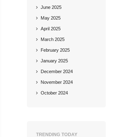
June 2025
May 2025
April 2025
March 2025
February 2025
January 2025
December 2024
November 2024
October 2024
TRENDING TODAY