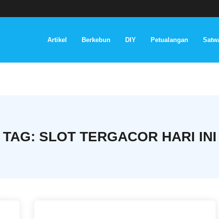
Artikel
Berkebun
DIY
Petualangan
Satwa
TAG:
SLOT TERGACOR HARI INI