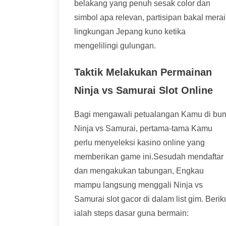
belakang yang penuh sesak color dan
simbol apa relevan, partisipan bakal mera
lingkungan Jepang kuno ketika
mengelilingi gulungan.
Taktik Melakukan Permainan
Ninja vs Samurai Slot Online
Bagi mengawali petualangan Kamu di bu
Ninja vs Samurai, pertama-tama Kamu
perlu menyeleksi kasino online yang
memberikan game ini.Sesudah mendaftar
dan mengakukan tabungan, Engkau
mampu langsung menggali Ninja vs
Samurai slot gacor di dalam list gim. Berik
ialah steps dasar guna bermain: