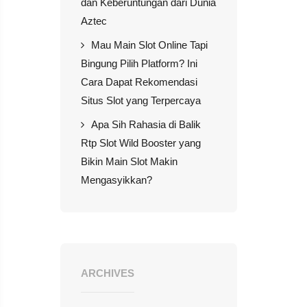
dan Keberuntungan dari Dunia
Aztec
Mau Main Slot Online Tapi
Bingung Pilih Platform? Ini
Cara Dapat Rekomendasi
Situs Slot yang Terpercaya
Apa Sih Rahasia di Balik
Rtp Slot Wild Booster yang
Bikin Main Slot Makin
Mengasyikkan?
ARCHIVES