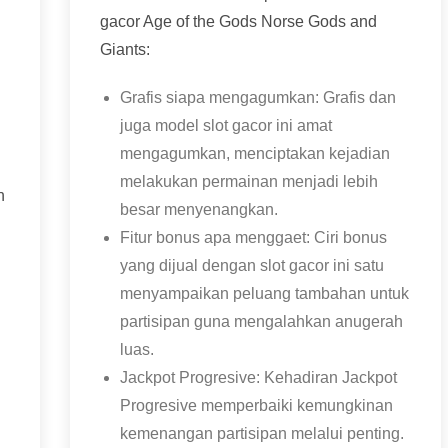
gacor Age of the Gods Norse Gods and
Giants:
Grafis siapa mengagumkan: Grafis dan
juga model slot gacor ini amat
mengagumkan, menciptakan kejadian
melakukan permainan menjadi lebih
n
besar menyenangkan.
Fitur bonus apa menggaet: Ciri bonus
yang dijual dengan slot gacor ini satu
menyampaikan peluang tambahan untuk
partisipan guna mengalahkan anugerah
luas.
Jackpot Progresive: Kehadiran Jackpot
Progresive memperbaiki kemungkinan
kemenangan partisipan melalui penting.