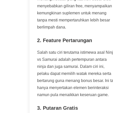
menyebabkan giliran free, menyampaikan
kemungkinan suplemen untuk menang
tanpa mesti mempertaruhkan lebih besar
berlimpah dana.
2. Feature Pertarungan
Salah satu ciri terutama istimewa asal Nin
vs Samurai adalah pertempuran antara
ninja dan juga samurai. Dalam ciri ini,
pelaku dapat memilih watak mereka serta
bertarung guna menang bonus besar. Ini t
hanya menyertakan elemen berinteraksi
namun pula menaikkan keseruan game.
3. Putaran Gratis