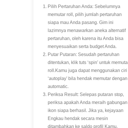
Pilih Pertaruhan Anda: Sebelumnya
memutar roll, pilih jumlah pertaruhan
siapa mau Anda pasang. Gim ini
lazimnya menawarkan aneka alternatif
pertaruhan, oleh karena itu Anda bisa
menyesuaikan serta budget Anda.
Putar Putaran: Sesudah pertaruhan
ditentukan, klik tuts ‘spin’ untuk memuta
roll.Kamu juga dapat menggunakan ciri
‘autoplay’ bila hendak memutar dengan
automatic.
Periksa Result: Selepas putaran stop,
periksa apakah Anda meraih gabungan
ikon siapa berhasil. Jika ya, kejayaan
Engkau hendak secara mesin
ditambahkan ke saldo profil Kamu.