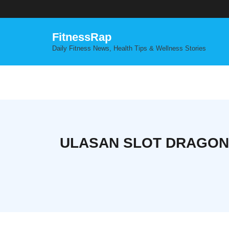
Skip
to
content
FitnessRap
Daily Fitness News, Health Tips & Wellness Stories
ULASAN SLOT DRAGON 