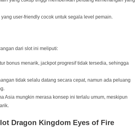
ng user-friendly cocok untuk segala level pemain.
an dari slot ini meliputi:
tur bonus menarik, jackpot progresif tidak tersedia, sehingga
angan tidak selalu datang secara cepat, namun ada peluang
g.
a Asia mungkin merasa konsep ini terlalu umum, meskipun
rik.
Slot Dragon Kingdom Eyes of Fire