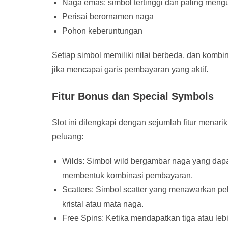
Naga emas: simbol tertinggi dan paling men
Perisai berornamen naga
Pohon keberuntungan
Setiap simbol memiliki nilai berbeda, dan kombi
jika mencapai garis pembayaran yang aktif.
Fitur Bonus dan Special Symbols
Slot ini dilengkapi dengan sejumlah fitur mena
peluang:
Wilds: Simbol wild bergambar naga yang dapa
membentuk kombinasi pembayaran.
Scatters: Simbol scatter yang menawarkan pe
kristal atau mata naga.
Free Spins: Ketika mendapatkan tiga atau leb