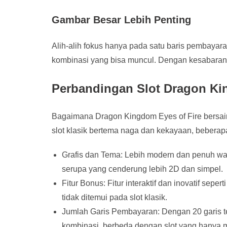
Gambar Besar Lebih Penting
Alih-alih fokus hanya pada satu baris pembayara
kombinasi yang bisa muncul. Dengan kesabaran 
Perbandingan Slot Dragon Ki
Bagaimana Dragon Kingdom Eyes of Fire bersain
slot klasik bertema naga dan kekayaan, beberapa
Grafis dan Tema: Lebih modern dan penuh warn
serupa yang cenderung lebih 2D dan simpel.
Fitur Bonus: Fitur interaktif dan inovatif sep
tidak ditemui pada slot klasik.
Jumlah Garis Pembayaran: Dengan 20 garis t
kombinasi, berbeda dengan slot yang hanya me