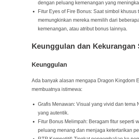
dengan peluang kemenangan yang meningkat
Fitur Eyes of Fire Bonus: Saat simbol khusus 
memungkinkan mereka memilih dari beberapa
kemenangan, atau atribut bonus lainnya.
Keunggulan dan Kekurangan S
Keunggulan
Ada banyak alasan mengapa Dragon Kingdom Eyes
membuatnya istimewa:
Grafis Menawan: Visual yang vivid dan tema
yang autentik.
Fitur Bonus Melimpah: Beragam fitur seperti wi
peluang menang dan menjaga ketertarikan pem
RTP Kompetitif: Tingkat pengembalian ke p