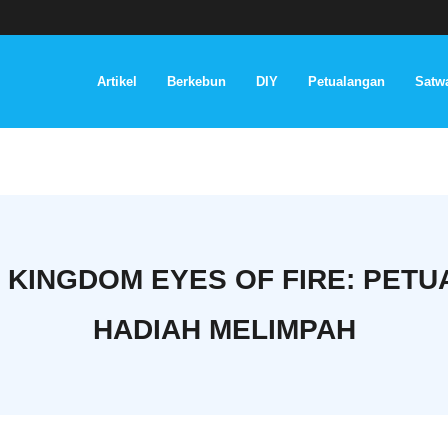
Artikel
Berkebun
DIY
Petualangan
Satwa
KINGDOM EYES OF FIRE: PET
HADIAH MELIMPAH