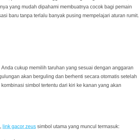
sinya yang mudah dipahami membuatnya cocok bagi pemain
si baru tanpa terlalu banyak pusing mempelajari aturan rumit.
 Anda cukup memilih taruhan yang sesuai dengan anggaran
ulungan akan berguling dan berhenti secara otomatis setelah
ombinasi simbol tertentu dari kiri ke kanan yang akan
,
link gacor zeus
simbol utama yang muncul termasuk: