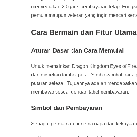
menyediakan 20 garis pembayaran tetap. Fung
pemula maupun veteran yang ingin mencari sensa
Cara Bermain dan Fitur Utama
Aturan Dasar dan Cara Memulai
Untuk memainkan Dragon Kingdom Eyes of Fire,
dan menekan tombol putar. Simbol-simbol pada g
putaran selesai. Tujuannya adalah mendapatkan k
membayar sesuai dengan tabel pembayaran.
Simbol dan Pembayaran
Sebagai permainan bertema naga dan kekayaan