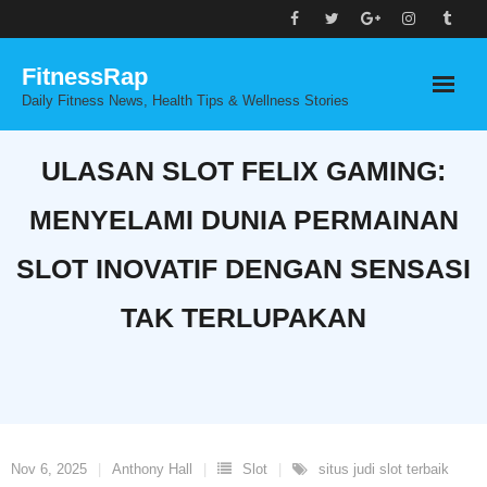
Skip
to
FitnessRap
content
Daily Fitness News, Health Tips & Wellness Stories
ULASAN SLOT FELIX GAMING:
MENYELAMI DUNIA PERMAINAN
SLOT INOVATIF DENGAN SENSASI
TAK TERLUPAKAN
Nov 6, 2025
Anthony Hall
Slot
situs judi slot terbaik