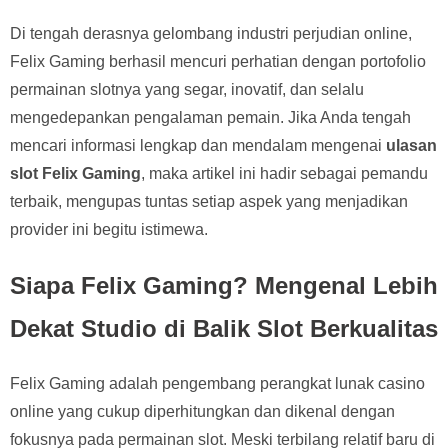
Di tengah derasnya gelombang industri perjudian online,
Felix Gaming berhasil mencuri perhatian dengan portofolio
permainan slotnya yang segar, inovatif, dan selalu
mengedepankan pengalaman pemain. Jika Anda tengah
mencari informasi lengkap dan mendalam mengenai
ulasan
slot Felix Gaming
, maka artikel ini hadir sebagai pemandu
terbaik, mengupas tuntas setiap aspek yang menjadikan
provider ini begitu istimewa.
Siapa Felix Gaming? Mengenal Lebih
Dekat Studio di Balik Slot Berkualitas
Felix Gaming adalah pengembang perangkat lunak casino
online yang cukup diperhitungkan dan dikenal dengan
fokusnya pada permainan slot. Meski terbilang relatif baru di