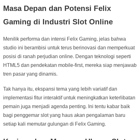
Masa Depan dan Potensi Felix
Gaming di Industri Slot Online
Menilik performa dan intensi Felix Gaming, jelas bahwa
studio ini berambisi untuk terus berinovasi dan memperkuat
posisi di ranah perjudian online. Dengan teknologi seperti
HTML5 dan pendekatan mobile-first, mereka siap menjawab
tren pasar yang dinamis.
Tak hanya itu, ekspansi tema yang lebih variatif dan
implementasi fitur interaktif untuk meningkatkan keterlibatan
pemain juga menjadi agenda penting. Ini tentu kabar baik
bagi penggemar slot yang haus akan pengalaman baru
setiap kali memutar gulungan di Felix Gaming.