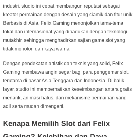
industri, studio ini cepat membangun reputasi sebagai
kreator permainan dengan desain yang ciamik dan fitur unik.
Berbasis di Asia, Felix Gaming menonjolkan tema-tema
lokal dan internasional yang dipadukan dengan teknologi
mutakhir, sehingga menghadirkan sajian game slot yang
tidak monoton dan kaya warna.
Dengan pendekatan artistik dan teknis yang solid, Felix
Gaming membawa angin segar bagi para penggemar slot,
terutama di pasar Asia Tenggara dan Indonesia. Di balik
layar, studio ini memperhatikan keseimbangan antara grafis
menarik, animasi halus, dan mekanisme permainan yang
adil serta mudah dimengerti.
Kenapa Memilih Slot dari Felix
Gaming? Kelebihan dan Daya