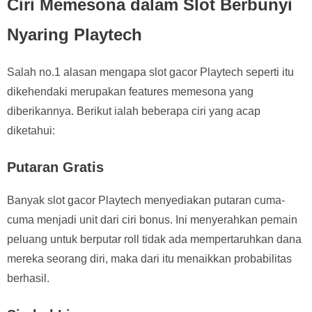
Ciri Memesona dalam Slot Berbunyi
Nyaring Playtech
Salah no.1 alasan mengapa slot gacor Playtech seperti itu
dikehendaki merupakan features memesona yang
diberikannya. Berikut ialah beberapa ciri yang acap
diketahui:
Putaran Gratis
Banyak slot gacor Playtech menyediakan putaran cuma-
cuma menjadi unit dari ciri bonus. Ini menyerahkan pemain
peluang untuk berputar roll tidak ada mempertaruhkan dana
mereka seorang diri, maka dari itu menaikkan probabilitas
berhasil.