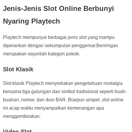
Jenis-Jenis Slot Online Berbunyi
Nyaring Playtech
Playtech mempunyai berbagai jenis slot yang mampu
diperankan dengan sekumpulan penggemar.Beriringan
merupakan sejumlah kategori pokok:
Slot Klasik
Slot klasik Playtech menyediakan pengetahuan nostalgia
bersama tiga gulungan dan simbol tradisional seperti buah-
buahan, nomor, dan ikon BAR. Biarpun simpel, slot online
ini acap waktu menyampaikan kemenangan apa
menggembirakan.
Video Slot