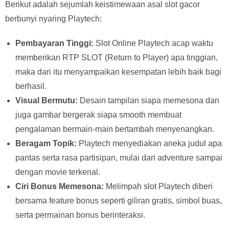
Berikut adalah sejumlah keistimewaan asal slot gacor
berbunyi nyaring Playtech:
Pembayaran Tinggi:
Slot Online Playtech acap waktu
memberikan RTP SLOT (Return to Player) apa tinggian,
maka dari itu menyampaikan kesempatan lebih baik bagi
berhasil.
Visual Bermutu:
Desain tampilan siapa memesona dan
juga gambar bergerak siapa smooth membuat
pengalaman bermain-main bertambah menyenangkan.
Beragam Topik:
Playtech menyediakan aneka judul apa
pantas serta rasa partisipan, mulai dari adventure sampai
dengan movie terkenal.
Ciri Bonus Memesona:
Melimpah slot Playtech diberi
bersama feature bonus seperti giliran gratis, simbol buas,
serta permainan bonus berinteraksi.