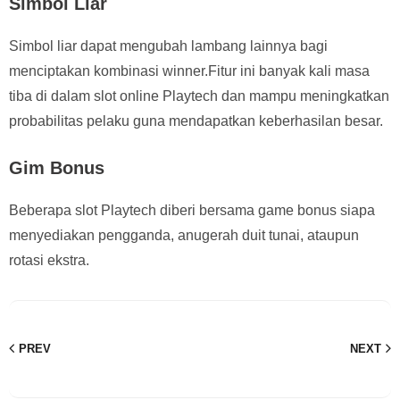
Simbol Liar
Simbol liar dapat mengubah lambang lainnya bagi
menciptakan kombinasi winner.Fitur ini banyak kali masa
tiba di dalam slot online Playtech dan mampu meningkatkan
probabilitas pelaku guna mendapatkan keberhasilan besar.
Gim Bonus
Beberapa slot Playtech diberi bersama game bonus siapa
menyediakan pengganda, anugerah duit tunai, ataupun
rotasi ekstra.
PREV
NEXT